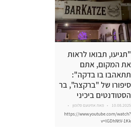
"תגיעו, תבואו לראות
את המקום, אתם
תתאהבו בו בדקה":
סיפורו של "ברקצה", בר
הסטודנטים ביכיני
10.08.2025
מאת
אחינועם סלומון
https://www.youtube.com/watch?
v=lGDhNtV-1Kk