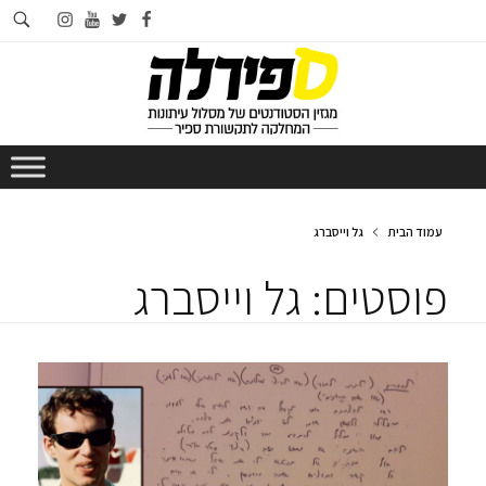
חי
instagram
youtube
twitter
facebook
בא
עמוד הבית
גל וייסברג
פוסטים: גל וייסברג