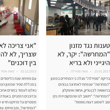
טענות נגד מזנון
"אני צריכה לא
"המחרשה": יקר, לא
שצריך, לא לה
היגייני ולא בריא
בין דוכנים"
15.01.2017
מאת
ספירלה
02.12.2015
מאת
אמיר 
בדיקת "ספירלה" מגלה כי המחירים במזנון
עם פתיחת שנת הלימודים ג
"המחרשה" שנפתח לאחרונה גבוהים
במכללת ספיר שמזנון המנז
בהשוואה לבן גוריון, אחווה ואשקלון.
נאלצו לעמוד בתורים ארוכי
"המחרשה": "חשוב לנו שהמקום יהיה נקי.
ובדוכנים הזמניים. באגודה
טוב לשמוע דעות נוספות"
מספרים על פרויקט חדש ש
"המחרשה", ומבטיחים: עוד י