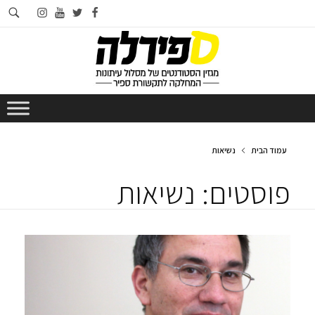
חי
instagram
youtube
twitter
facebook
בא
עמוד הבית
נשיאות
פוסטים: נשיאות