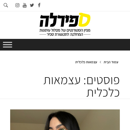
חי
instagram
youtube
twitter
facebook
בא
עמוד הבית
עצמאות כלכלית
פוסטים: עצמאות
כלכלית