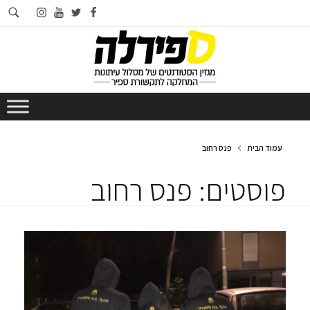
חי
instagram
youtube
twitter
facebook
בא
עמוד הבית
פנס רחוב
פוסטים: פנס רחוב