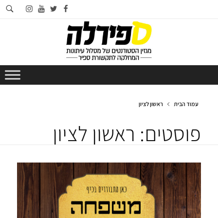
חי
instagram
youtube
twitter
facebook
בא
עמוד הבית
ראשון לציון
פוסטים: ראשון לציון