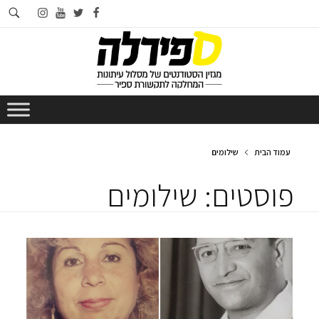
חי
instagram
youtube
twitter
facebook
בא
עמוד הבית
שילומים
פוסטים: שילומים