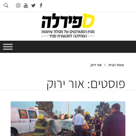
חי
instagram
youtube
twitter
facebook
בא
עמוד הבית
אור ירוק
פוסטים: אור ירוק