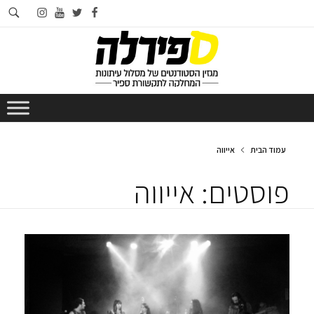
חי
instagram
youtube
twitter
facebook
בא
עמוד הבית
אייווה
פוסטים: אייווה