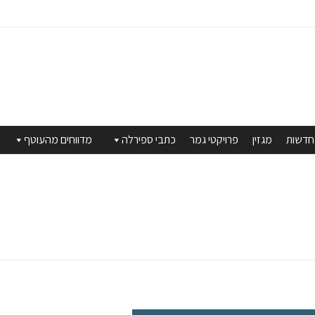
חדשות
מגזין
פרויקטי גמר
כתבי ספירלה
מדווחים מהעוטף