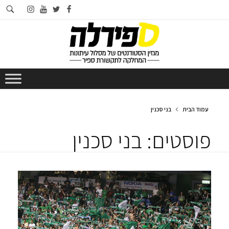
חי
instagram
youtube
twitter
facebook
בא
עמוד הבית
בני סכנין
פוסטים: בני סכנין