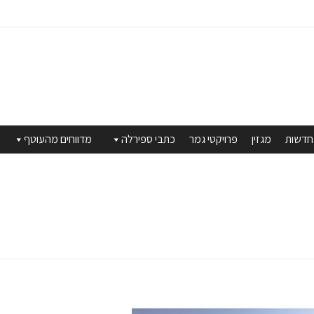
חדשות
מגזין
פרויקטי גמר
כתבי ספירלה
מדווחים מהעוטף