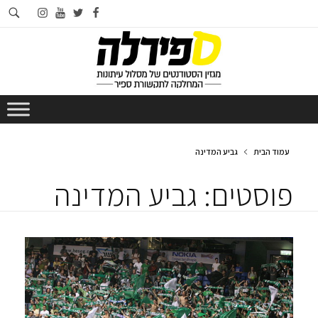
חי
instagram
youtube
twitter
facebook
בא
עמוד הבית
גביע המדינה
פוסטים: גביע המדינה