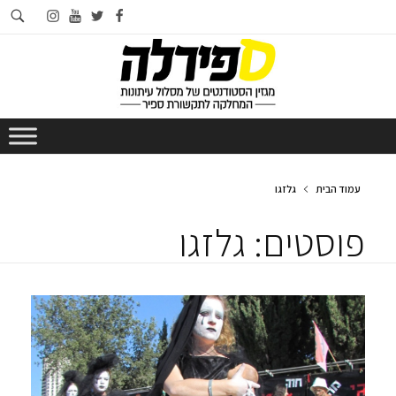
חי
instagram
youtube
twitter
facebook
בא
עמוד הבית
גלזגו
פוסטים: גלזגו