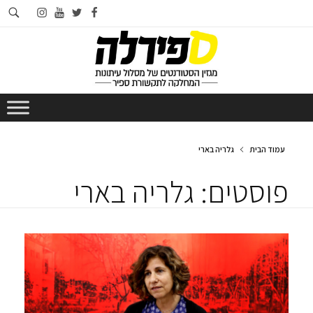
חי
instagram
youtube
twitter
facebook
בא
עמוד הבית
גלריה בארי
פוסטים: גלריה בארי