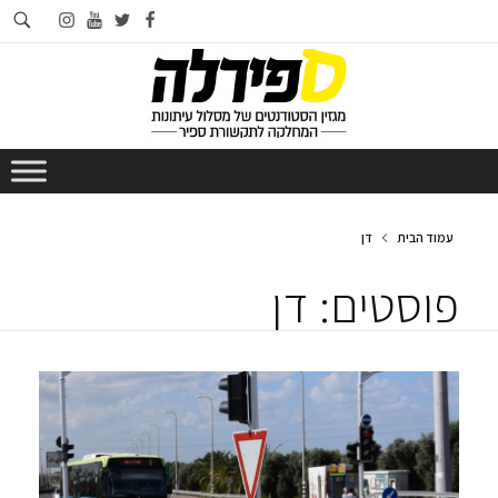
חי
instagram
youtube
twitter
facebook
בא
עמוד הבית
דן
פוסטים: דן