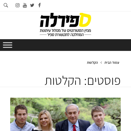
חי
instagram
youtube
twitter
facebook
בא
עמוד הבית
הקלטות
פוסטים: הקלטות