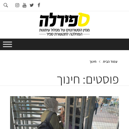
חי
instagram
youtube
twitter
facebook
בא
עמוד הבית
חינוך
פוסטים: חינוך