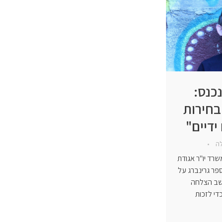
נכנס:
בחירות
ידיים"
לה
שרד יו"ר אגודת
ספר גרינברג על
חשב הצלחה
די לזכות