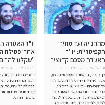
מהחנייה ועד מחירי
יו"ר האגודה ה
הקפיטריות: יו"ר
אחרי פסילת ה
האגודה מסכם קדנציה
"שקלנו להרים 
25.06.2018
מאת
אמיר סגל
02.01.2017
מאת
ספיר
חן גרינברג, יו"ר אגודת הסטודנטים היוצא,
חן גרינברג ייכנס בקרוב למ
מסכם את הקדנציה ויש לו הרבה מה לומר.
הסטודנטים. בראיון איתו מ
על ההבטחות שלא מומשו, הביקורות
הבחירות הסוערות, מה יי
הנוקבות וכפיות הטובה של הסטודנטים.
מבחינתו ועל מה הוא ויתר כ
"באנו מתוך הסטודנטים, במטרה לנסות
בתפקיד הנחשק
לשנות ולקדם דברים. סטודנטים צריכים