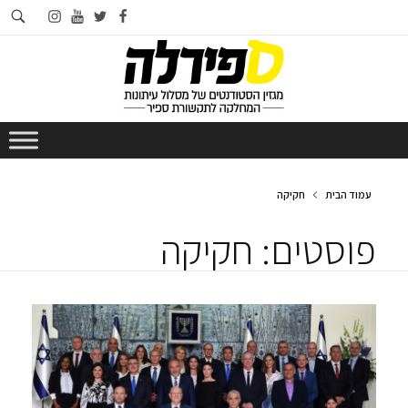
חי
instagram
youtube
twitter
facebook
בא
עמוד הבית
חקיקה
פוסטים: חקיקה