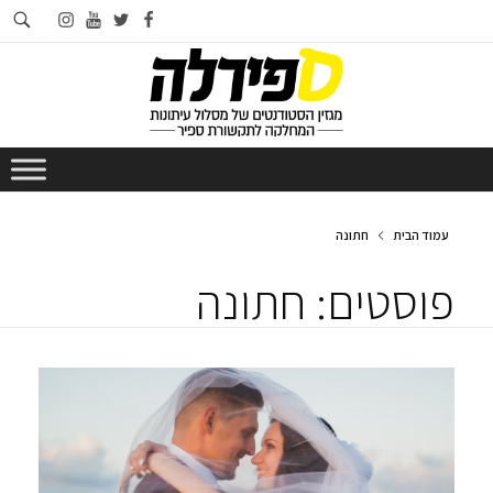
חי
instagram
youtube
twitter
facebook
בא
עמוד הבית
חתונה
פוסטים: חתונה