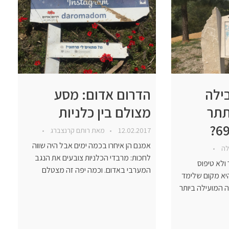
ילה
הדרום אדום: מסע
תתר
מצולם בין כלניות
12.02.2017
מאת
רותם קרנצברג
אמנם הן איחרו בכמה ימים אבל היה שווה
לה
לחכות: מרבדי הכלניות צובעים את הנגב
ולא טיפוס
המערבי באדום. וכמה יפה זה מצטלם
י לכת. "גבעה 69" היא מקום שלימד
ה המועילה ביותר