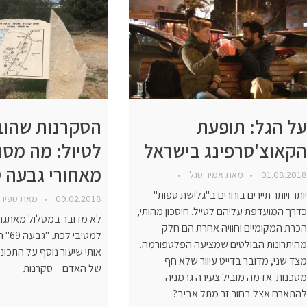
על הגל: תופעת
הסקרנות שהוב
הקאוצ'סרפינג בישראל
לטיול: מה מס
מאחורי גבעה 69?
01.08.2018
מאת
אמיר סגל
יותר ויותר תיירים בוחרים ב"גלישת ספות"
09.02.2018
מאת
ספיר
כדרך המועדפת עליהם לטייל. חיסכון מהותי,
לא מדובר במסלול מאתגר 
הכרת המקומיים וחוויה אחרת הם חלק
למטיב
מהיתרונות הבולטים שמציעה הפלטפורמה.
אותי שיעור נוסף על התכונ
מצד שני, מדובר בדייט עיוור שלא חף
של האדם – סקרנות
מסכנות. אז מה מוביל צעירה גרמניה
להתארח אצל בחור זר מתל אביב?