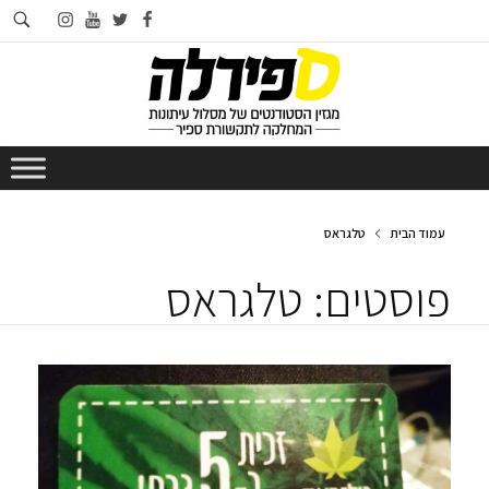
חי
instagram
youtube
twitter
facebook
בא
עמוד הבית
טלגראס
פוסטים: טלגראס