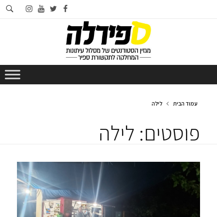
חי
instagram
youtube
twitter
facebook
בא
עמוד הבית
לילה
פוסטים: לילה