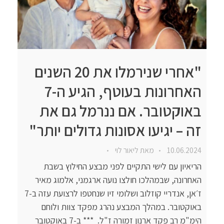
"אחרי שנירמלו את 20 השנים
האחרונות בעוטף, הגיע ה-7
באוקטובר. אם ננרמל גם את
זה – יגיעו אסונות גדולים יותר"
10.06.2024
מאת
ליאור לוי
הריאיון עם לישי התקיים לפני מבצע החילוץ בשבת
האחרונה, שבמהלכו חולצו נועה ארגמני, אלמוג מאיר
ז׳אן, אנדריי קוזלוב ושלומי זיו שנחטפו לרצועת עזה ב-7
באוקטובר. במהלך המבצע נהרג מפקד צוות ולוחם
הימ"מ רב פקד ארנון זמורה ז"ל. *** ב-7 באוקטובר