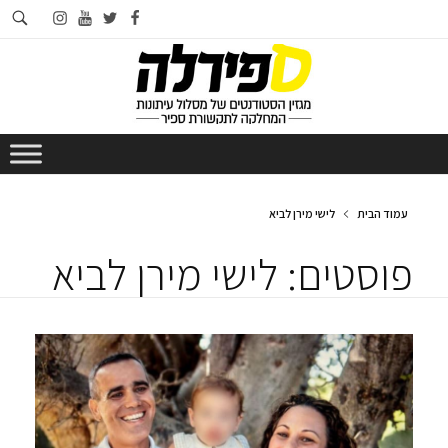
חי
instagram
youtube
twitter
facebook
בא
עמוד הבית
לישי מירן לביא
פוסטים: לישי מירן לביא