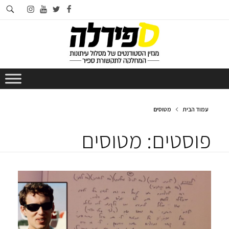
חי
instagram
youtube
twitter
facebook
בא
עמוד הבית
מטוסים
פוסטים: מטוסים