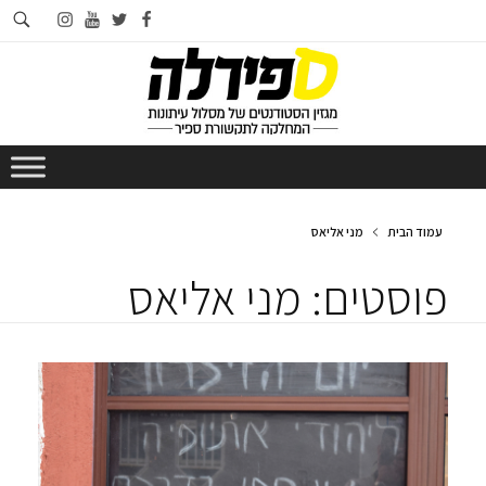
חי
instagram
youtube
twitter
facebook
בא
עמוד הבית
מני אליאס
פוסטים: מני אליאס