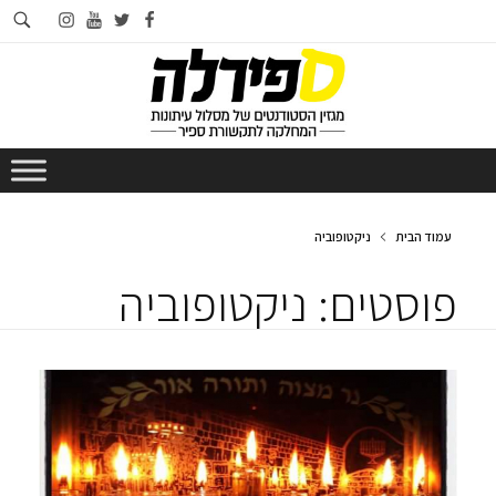
חי
instagram
youtube
twitter
facebook
בא
עמוד הבית
ניקטופוביה
פוסטים: ניקטופוביה