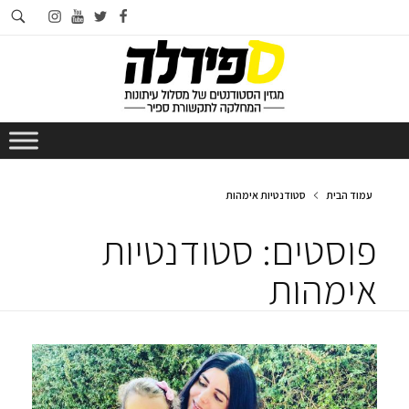
חי
instagram
youtube
twitter
facebook
בא
עמוד הבית
סטודנטיות אימהות
פוסטים: סטודנטיות
אימהות