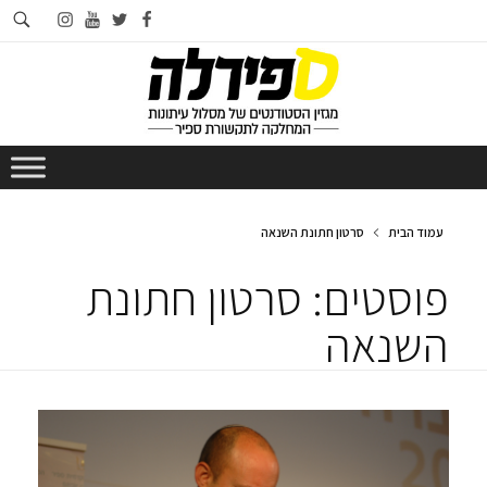
חי
instagram
youtube
twitter
facebook
בא
עמוד הבית
סרטון חתונת השנאה
פוסטים: סרטון חתונת
השנאה