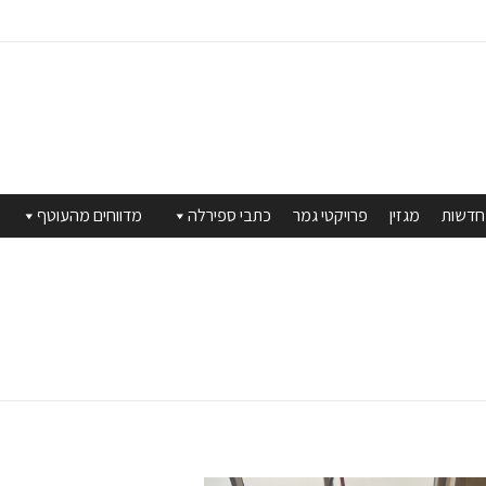
חדשות
מגזין
פרויקטי גמר
כתבי ספירלה
מדווחים מהעוטף