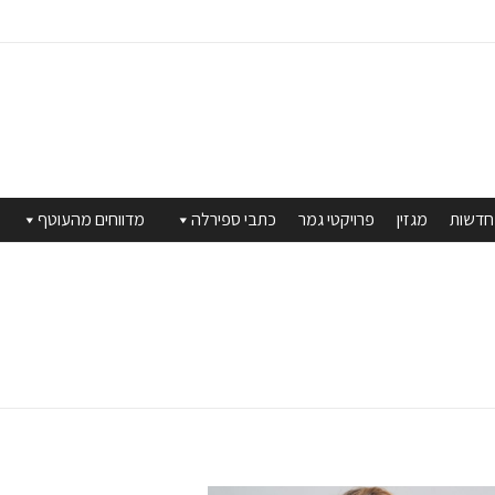
חדשות
מגזין
פרויקטי גמר
כתבי ספירלה
מדווחים מהעוטף