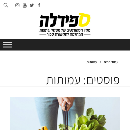
חי
instagram
youtube
twitter
facebook
בא
עמוד הבית
עמותות
פוסטים: עמותות