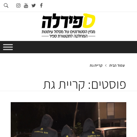
חי
instagram
youtube
twitter
facebook
בא
עמוד הבית
קריית גת
פוסטים: קריית גת