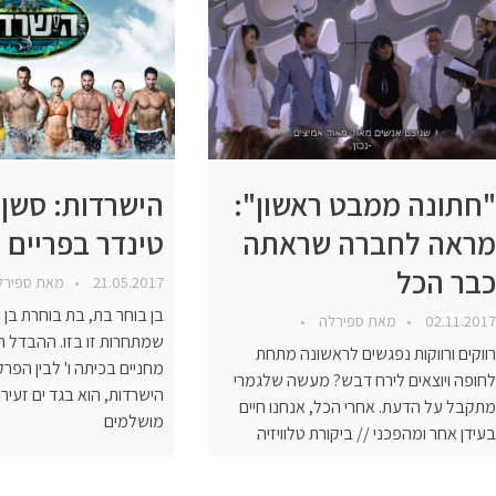
"חתונה ממבט ראשון":
הישרדות: סשן
מראה לחברה שראתה
טינדר בפריים 
כבר הכל
21.05.2017
מאת
ספיר
בן בוחר בת, בת בוחרת בן ו
02.11.2017
מאת
ספירלה
שמתחרות זו בזו. ההבדל ה
רווקים ורווקות נפגשים לראשונה מתחת
מחניים בכיתה ו' לבין הפר
לחופה ויוצאים לירח דבש? מעשה שלגמרי
הישרדות, הוא בגד ים זעיר 
מתקבל על הדעת. אחרי הכל, אנחנו חיים
מושלמים
בעידן אחר ומהפכני // ביקורת טלוויזיה