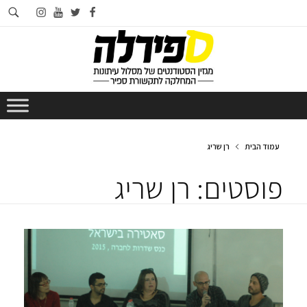
חי
instagram
youtube
twitter
facebook
בא
עמוד הבית
רן שריג
פוסטים: רן שריג