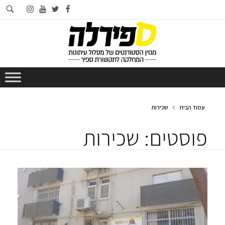
חי
instagram
youtube
twitter
facebook
בא
עמוד הבית
שכירות
פוסטים: שכירות