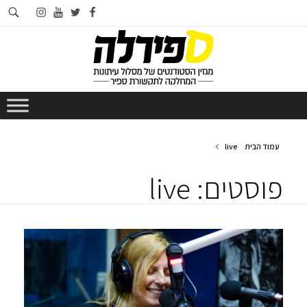
חי
instagram
youtube
twitter
facebook
בא
עמוד הבית
live
פוסטים: live