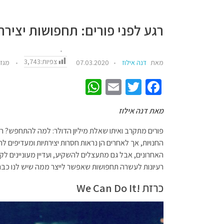
רגע לפני פורים: תחפושות יציר
צפיות:
3,743
מאת
דנה אילוז
07.03.2020
מגזי
W
E
T
Fa
h
m
wi
ce
מאת דנה אילוז
at
ail
tt
b
sA
er
o
פורים מתקרב ואיתו שאלת מיליון הדולר: למה להתחפש? ר
החנויות, אך לאחרים הן נראות חסרות יצירתיות ומעדיפים 
p
o
האחרונים, אבל גם מתעצלים להשקיע, ועדיין מעוניינים 
p
k
רעיונות לעשרה תחפושות שאפשר לייצר ממה שיש לנו כבר
כרזת !We Can Do It