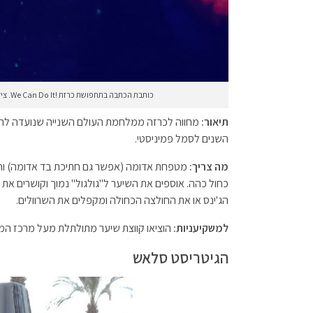
כותבת הכתבה בתחפושת כרזת !We Can Do It. צילום: Magnet360 בשיתוף עם HEROLO
תיאור:
מחווה לכרזה ממלחמת העולם השנייה שנועדה להרי
השנים לסמל פמיניסטי.
מה צריך:
מטפחת אדומה (אפשר גם חתיכת בד אדומה) וחול
כחול כהה. אוספים את השיער ל"גולגול" נמוך וקושרים א
הג'ינס או את החולצה הכחולה ומקפלים את השרוולים.
למשקיעניות:
הוציאו קווצת שיער מתולתלת מעל מרכז המ
הגיטריסט סלאש