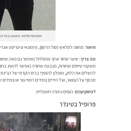
תחפושת סלאש. התמונה באדיבות 
תיאור:
מחווה לסלאש (סול הדסון), פזמונאי וגיטריסט אגדי, שפרץ לח
מה צריך:
שיער שחור ארוך ומתולתל (אפשר גם פאה שחורה
משקפי טייסים שחורות, מגבעת שחורה (אפשר להשיג בחנויו
להשלים את הלוק, מומלץ להוסיף בכיס הקדמי של הג'ינס ש
מכסף על הצוואר, ועל הידיים צמידים דמויי עור או צמידים ש
למשקיענים:
הוסיפו גיטרה חשמלית.
פרופיל בטינדר