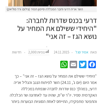
השר אריה דרעי ודובר המכללה סיימון תמיר (צילום: ורד פוליאק)
דרעי בכנס שדרות לחברה:
"היחידי ששילם את המחיר על
נושא הגז – זה אני"
צפיות:
2,000
מאת
אמיר סגל
24.11.2015
חדשות
W
E
T
Fa
h
m
wi
ce
"היחידי ששילם את המחיר על נושא הגז – זה אני" – כך
at
ail
tt
b
אמר היום (יום ג', 24.11) השר לפיתוח הנגב והגליל אריה
sA
er
o
דרעי, במהלך כנס שדרות לחברה שנפתח במכללה
p
o
האקדמית ספיר. יו"ר ש"ס, שהיה עד לאחרונה שר הכלכלה
p
k
והתפטר מתפקידו, התייחס לאחת הסוגיות הבוערות ביותר