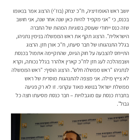
יושב ראש האופוזיציה, ח"כ יצחק (בוז'י) הרצוג אמר בנאומו
בכנס, כי "אני מקפיד להיות כאן שנה אחר שנה, אני חושב
שזה כנס ייחודי שעוסק בסוגיות המהות של החברה
הישראלית". הרצוג תקף את ראש הממשלה בנימין נתניהו,
בגלל התנהגותו של חבר סיעתו, ח"כ אורן חזן. הרצוג
התייחס להצבעה על חוק הגיוס, שהתקיימה אתמול בכנסת
ושבמהלכה לעג חזן לח"כ קארין אלהרר בגלל נכותה, וקרא
לנתניהו "ראש ממשלה חלש". הרצוג הוסיף: "ראש הממשלה
לא צייץ מילה. אני מצפה להתנהגות מוסרית של ראש
ממשלת ישראל בנושא מאוד עקרוני. זו לא רק פגיעה
בחברת כנסת עם מוגבלויות – חבר כנסת מסיעתו חצה כל
גבול".