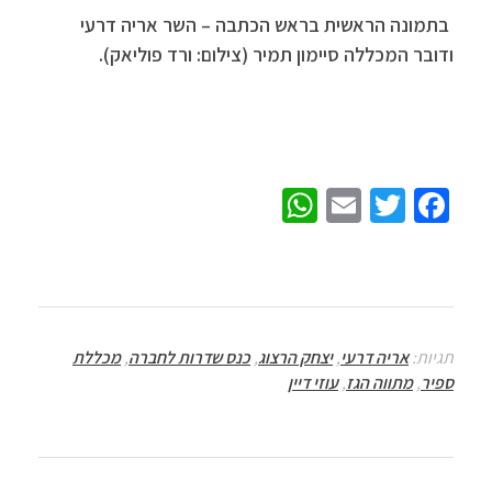
בתמונה הראשית בראש הכתבה – השר אריה דרעי
ודובר המכללה סיימון תמיר (צילום: ורד פוליאק).
W
E
T
Fa
h
m
wi
ce
at
ail
tt
b
sA
er
o
p
o
תגיות:
אריה דרעי
,
יצחק הרצוג
,
כנס שדרות לחברה
,
מכללת
p
k
ספיר
,
מתווה הגז
,
עוזי דיין