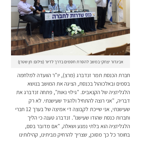
אביגדור יצחקי במשב להסרת חסמים בדרך לדיור (צילום: חן שטרן)
חברת הכנסת תמר זנדברג (מרצ), יו"ר הוועדה למלחמה
בסמים ובאלכוהול בכנסת, הציגה את המושב בנושא
הלגליזציה של הקנאביס. "גילוי נאות", פתחה זנדברג את
דבריה, "אני רוצה להתחיל ולהגיד שעישנתי. לא רק
שעישנתי, אני שייכת לקבוצה די אמיצה של בערך 12 חברי
וחברות כנסת שהודו שעישנו". זנדברג טענה כי הליך
הלגליזציה הוא בלתי נמנע ושאלה, "אם מדובר בסם,
בחומר כל כך מסוכן, שצריך להרחיק מביתינו, קהילותינו