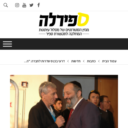
חי
instagram
youtube
twitter
facebook
בא
עמוד הבית
כתבות
חדשות
דרעי בכנס שדרות לחברה: "ה...