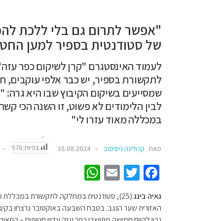
"אפשר לתרום גם בלי ללכת להפג
של סטודנטית בספיר למען החטו
לעמוד האינסטגרם "קרן לשיקום כפר עזה"
לתקשורת בספיר, יש כבר אלפי עוקבים, ח
שמסייעים בשיקום הקיבוץ שבו היא גרה: "
לבין הלימודים לא פשוט, זו השנה הכי קשה
במכללה מאוד עזרו לי"
צפיות:
978
מאת
קרולינה ניסימוב
18.08.2024
W
E
T
Fa
h
m
wi
ce
גאיה בינג
(25), סטודנטית במחלקה לתקשורת במכללת ס
at
ail
tt
b
sA
er
o
נכון להיום חמישה מתושבי כפר עזה עדיין חטופים – התאומ