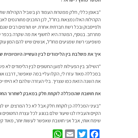
"באופן כללי, חלק ממטרות העמוד הן בשביל הקהילות שתר
הקהילות האלו נמצאות בחו"ל, לכן התכנים מתורגמים לאנגל
ולפייסבוק ובכל רשת חברתית אחרת. יש תורמים רבים שגם 
מתרחב. בנוסף, המטרה היא לחשוף את מה שקרה בכפר עז
משפיעני רשת שמגיעים מחו"ל, אנשים שיש להם המון עוקבי
איך את משלבת בין הלימודים לבין העשייה היומיומית ש
"השילוב בין הפעילות למען החטופים לבין הלימודים לא פש
במכללה מאוד עזרו לי, הקלו עליי במה שאפשר, דרבנו אותי
את השנה הזאת כמו שצריך. בלי העזרה שלהם לא הייתי יכו
את חושבת שהמכללה לוקחת חלק במאבק לשחרור החט
"בעיני המכללה כן לוקחת חלק אבל לא כל המרצים. יש ל
הקיים והעבירו לנו שיעור שלם בנוגע לכל עצרת החטופים
שימח אותי, אבל אני חושבת שאפשר לעשות יותר, מאוד קשה
W
E
T
Fa