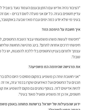
"הציבור נהיה אדיש עם הזמן ובעצם העמוד נועד בשביל ל
עדיין חטופים בעזה. כל יום אני מעלה לשם דברים – אם זה
בעיני מי שלא יודע כמה ימים עברו מאז שבעה באוקטובר, 
איך חשבת על היוזמה הזו?
"חיפשתי לעשות משהו משמעותי עבור השבת החטופים, לא ה
חיפשתי דרכים אחרות לתרום". בינג מרגישה תחושת שליחו
עצמך ולתרום בעניין החטופים בלי ללכת להפגנות, יש כל
טובה".
את מרגישה שהיוזמה הזו משפיעה?
"אני חושבת שזה כן משפיע במקום מסוים כי היום כולם ב
תכנים על החטופים ועל האירועים שקרו בכפר עזה, אז זה נ
להיות אדישים לזה. בנוסף נותנים גם מקום להשמיע את קו
חטופים, אז כן זה משפיע ומועיל מאוד בעיני".
ידוע שהפעילות של ישראל ברשתות פחותה באופן משמעות
המסר מחוץ לישראל?