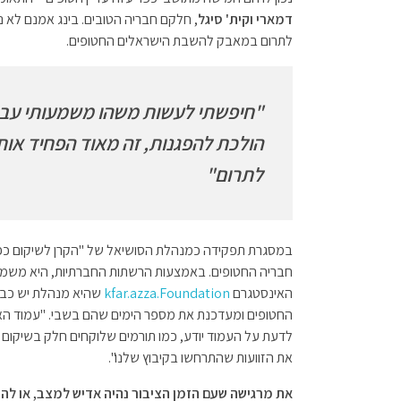
p
o
דמארי וקית' סיגל
, חלקם חבריה הטובים. בינג אמנם לא 
לתרום במאבק להשבת הישראלים החטופים.
p
k
"חיפשתי לעשות משהו משמעותי עבור
הולכת להפגנות, זה מאוד הפחיד אות
לתרום"
במסגרת תפקידה כמנהלת הסושיאל של "הקרן לשיקום כפר
חבריה החטופים. באמצעות הרשתות החברתיות, היא משמי
האינסטגרם
kfar.azza.Foundation
החטופים ומעדכנת את מספר הימים שהם בשבי. "עמוד האינ
לדעת על העמוד יודע, כמו תורמים שלוקחים חלק בשיקום 
את הזוועות שהתרחשו בקיבוץ שלנו".
את מרגישה שעם הזמן הציבור נהיה אדיש למצב, או להי