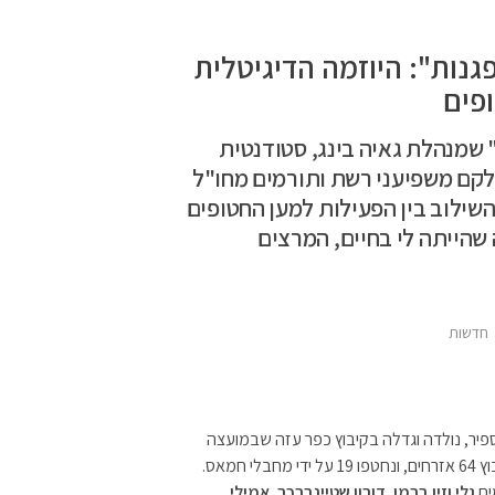
נות": היוזמה הדיגיטלית
פים
 שמנהלת גאיה בינג, סטודנטית
לקם משפיעני רשת ותורמים מחו"ל
השילוב בין הפעילות למען החטופים
 שהייתה לי בחיים, המרצים
חדשות
פיר, נולדה וגדלה בקיבוץ כפר עזה שבמועצה
האזורית שער הנגב. בטבח השבעה באוקטובר נרצחו בקיבוץ 64 אזרחים, ונחטפו 19 על ידי מחבלי חמאס.
ים
גלי וזיו ברמן, דורון שטיינברכר, אמילי