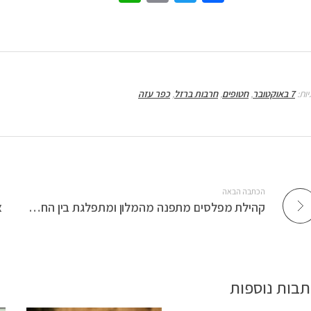
h
m
wi
ce
at
ail
tt
b
sA
er
o
p
o
יות:
7 באוקטובר
,
חטופים
,
חרבות ברזל
,
כפר עזה
p
k
הכתבה הבאה
קהילת מפלסים מתפנה מהמלון ומתפלגת בין החוזרים לקיבוץ בחשש לאלה שמסרבים לחזור
צ
תבות נוספות