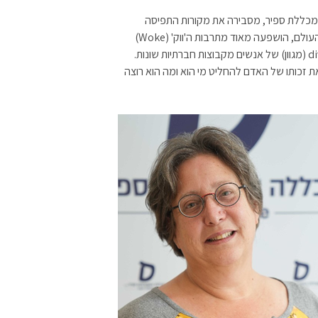
כללת ספיר, מסבירה את מקורות התפיסה
הליברלית היום: "האקדמיה הישראלית כמו אקדמיה ברוב העולם, הושפעה מאוד מתרבות ה'ווק' (Woke)
האמריקאית שאחת מהתכונות החשובות שלה היא diversity (מגוון) של אנשים מקבוצות חברתיות שונות.
זכותו של האדם להחליט מי הוא ומה הוא רוצה