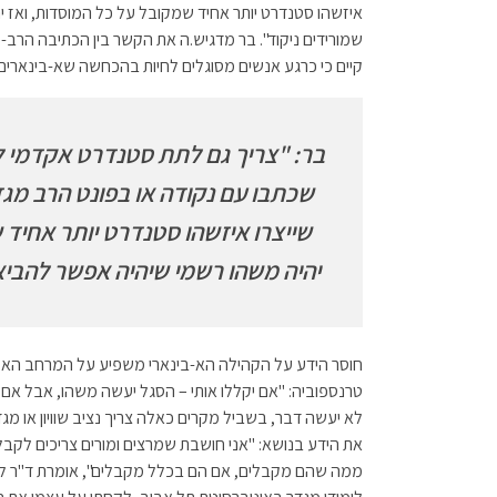
איזשהו סטנדרט יותר אחיד שמקובל על כל המוסדות, ואז 
שמורידים ניקוד". בר מדגיש.ה את הקשר בין הכתיבה הרב-
קיים כי כרגע אנשים מסוגלים לחיות בהכחשה שא-בינארים ק
בר: "צריך גם לתת סטנדרט אקדמי ל
שכתבו עם נקודה או בפונט הרב מגדר
שייצרו איזשהו סטנדרט יותר אחיד 
יהיה משהו רשמי שיהיה אפשר להביא
חוסר הידע על הקהילה הא-בינארי משפיע על המרחב האקד
טרנספוביה: "אם יקללו אותי – הסגל יעשה משהו, אבל אם 
לא יעשה דבר, בשביל מקרים כאלה צריך נציב שוויון או מגד
את הידע בנושא: "אני חושבת שמרצים ומורים צריכים לקבל 
ממה שהם מקבלים, אם הם בכלל מקבלים", אומרת ד"ר להב