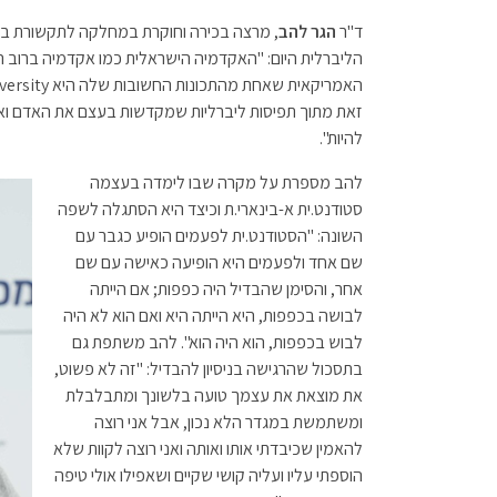
p
k
ד"ר
הגר להב
, מרצה בכירה וחוקרת במחלקה לתקשורת במ
זאת מתוך תפיסות ליברליות שמקדשות בעצם את האדם ואת 
להיות".
להב מספרת על מקרה שבו לימדה בעצמה
סטודנט.ית א-בינארי.ת וכיצד היא הסתגלה לשפה
השונה: "הסטודנט.ית לפעמים הופיע כגבר עם
שם אחד ולפעמים היא הופיעה כאישה עם שם
אחר, והסימן שהבדיל היה כפפות; אם הייתה
לבושה בכפפות, היא הייתה היא ואם הוא לא היה
לבוש בכפפות, הוא היה הוא". להב משתפת גם
בתסכול שהרגישה בניסיון להבדיל: "זה לא פשוט,
את מוצאת את עצמך טועה בלשונך ומתבלבלת
ומשתמשת במגדר הלא נכון, אבל אני רוצה
להאמין שכיבדתי אותו ואותה ואני רוצה לקוות שלא
הוספתי עליו ועליה קושי שקיים ושאפילו אולי טיפה