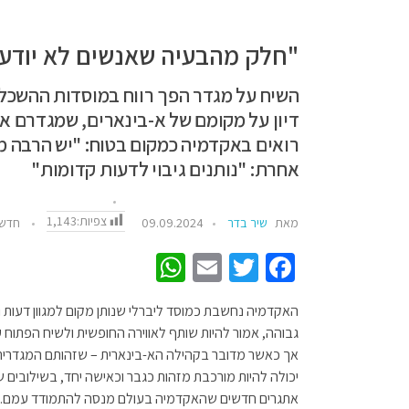
"חלק מהבעיה שאנשים לא יודעי
השיח על מגדר הפך רווח במוסדות ההשכל
דיון על מקומם של א-בינארים, שמגדרם אי
רואים באקדמיה כמקום בטוח: "יש הרבה מא
אחרת: "נותנים גיבוי לדעות קדומות"
צפיות:
1,143
מאת
שיר בדר
09.09.2024
חדשו
W
E
T
Fa
h
m
wi
ce
האקדמיה נחשבת כמוסד ליברלי שנותן מקום למגוון דעות ו
at
ail
tt
b
גבוהה, אמור להיות שותף לאווירה החופשית ולשיח הפתוח ע
sA
er
o
אך כאשר מדובר בקהילה הא-בינארית – שזהותם המגדרית ש
p
o
יכולה להיות מורכבת מזהות כגבר וכאישה יחד, בשילובים שו
אתגרים חדשים שהאקדמיה בעולם מנסה להתמודד עמם.