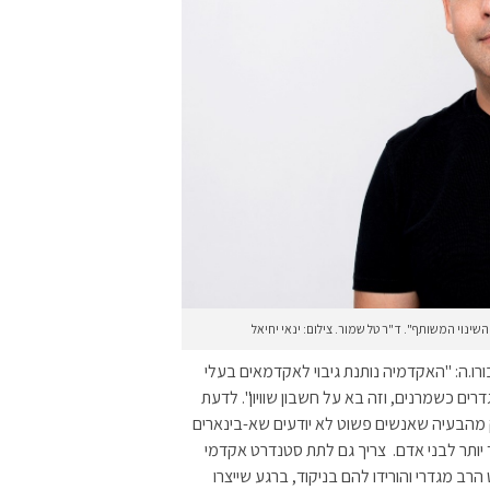
ינוי המשותף". ד"ר טל שמור. צילום: ינאי יחיאל
ו.ה: "האקדמיה נותנת גיבוי לאקדמאים בעלי
ים כשמרנים, וזה בא על חשבון שוויון". לדעת
מהבעיה שאנשים פשוט לא יודעים שא-בינארים
בד יותר לבני אדם. צריך גם לתת סטנדרט אקדמי
רב מגדרי והורידו להם בניקוד, ברגע שייצרו