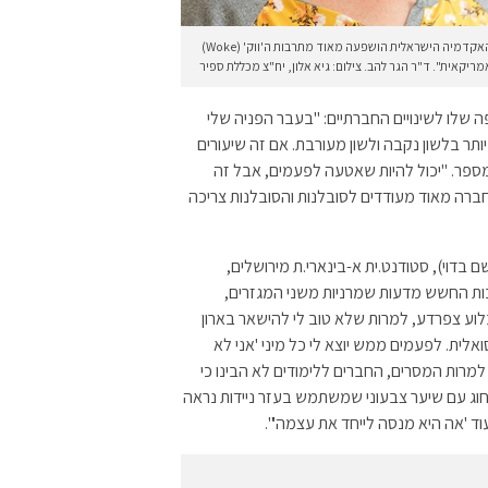
"האקדמיה הישראלית הושפעה מאוד מתרבות ה'ווק' (Woke)
ריקאית". ד"ר הגר להב. צילום: גיא אלון, יח"צ מכללת ספיר
 שלו לשינויים החברתיים: "בעבר הפניה שלי
יותר בלשון נקבה ולשון מעורבת. אם זה שיעורים
מספר. "יכול להיות שאטעה לפעמים, אבל זה
ברה מאוד מעודדים לסובלנות והסובלנות צריכה
בדוי), סטודנט.ית א-בינארי.ת מירושלים,
בות החשש מדעות שמרניות משני המגזרים,
בלוע צפרדע, למרות שלא טוב לי להישאר בארון
אלית. לפעמים ממש יוצא לי כל מיני 'אני לא
. למרות המסרים, החברים ללימודים לא הבינו כי
חוג עם שיער צבעוני שמשתמש בעזר ניידות נראה
וד 'אה היא מנסה לייחד את עצמה'".