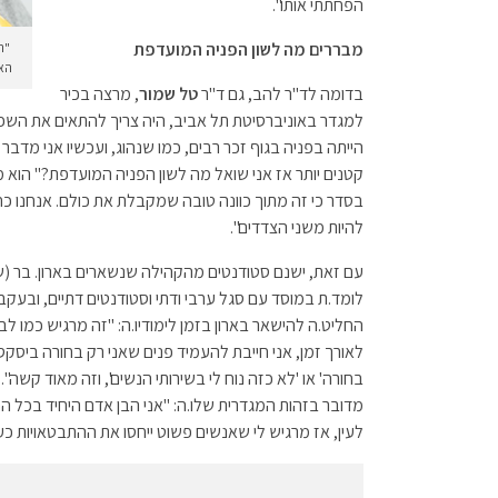
הפחתתי אותו".
מבררים מה לשון הפניה המועדפת
האמ
בדומה לד"ר להב, גם ד"ר
טל שמור
, מרצה בכיר
למגדר באוניברסיטת תל אביב, היה צריך להתאים את השפה
הייתה בפניה בגוף זכר רבים, כמו שנהוג, ועכשיו אני מדבר 
קטנים יותר אז אני שואל מה לשון הפניה המועדפת?" הוא 
בסדר כי זה מתוך כוונה טובה שמקבלת את כולם. אנחנו כח
להיות משני הצדדים".
עם זאת, ישנם סטודנטים מהקהילה שנשארים בארון. בר (שם 
לומד.ת במוסד עם סגל ערבי ודתי וסטודנטים דתיים, ובעק
החליט.ה להישאר בארון בזמן לימודיו.ה: "זה מרגיש כמו ל
לאורך זמן, אני חייבת להעמיד פנים שאני רק בחורה ביסקסו
בחורה' או 'לא כזה נוח לי בשירותי הנשים', וזה מאוד קשה"
מדובר בזהות המגדרית שלו.ה: "אני הבן אדם היחיד בכל ה
לעין, אז מרגיש לי שאנשים פשוט ייחסו את ההתבטאויות כע