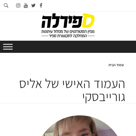
חי
instagram
youtube
twitter
facebook
בא
עמוד הבית
העמוד האישי של אליס
גורייבסקי