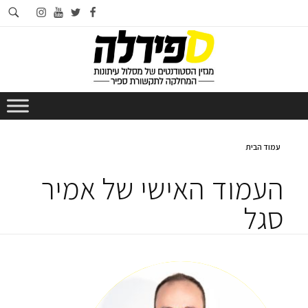
חי
instagram
youtube
twitter
facebook
בא
עמוד הבית
העמוד האישי של אמיר
סגל