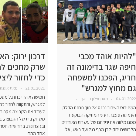
"להיות אוהד מכבי
דרכון ירוק: הא
חיפה שגר בדימונה זה
שרק מחכים לחי
חריג, הפכנו למשפחה
כדי לחזור ליצי
גם מחוץ למגרש"
21.01.2021
מאת
איגנס
חמישה אוהדי כדורגל מספ
04.01.2022
מאת
אילון קריאף
למגרש, והתקווה לחזור כמ
המיניבוס השחור נכנס אל תוך תחנת הדלק
לעודד את הקבוצה מקרוב. 
העמוסה ונעצר. רעש המוזיקה הבוקעת
משחק בית של הקבוצה, ב
ממנו מלווה את ירידתם של עשרות האוהדים
ובניצחונות. ברור שזה חסר 
הלבושים ירוק-לבן מכף רגל ועד ראש, אל
אחד מהם