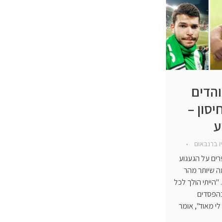
והדים
סון –
ע
יו ברנבאום
רים על הגעגוע
ה שיותר מהר
"הייתי הולך לכל
הפסדים
לי מאוד", אומר