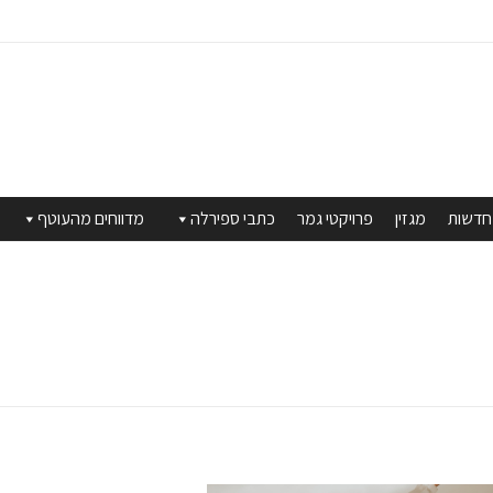
חדשות
מגזין
פרויקטי גמר
כתבי ספירלה
מדווחים מהעוטף