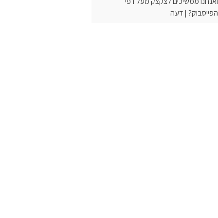
ואנחנו ממשיכים לצקצק מעל דפי
הפייסבוק? | דעה