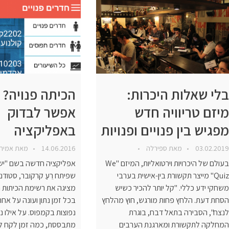
בלי שאלות היכרות:
הכיתה פנויה? 
מיזם טריוויה חדש
אפשר לבדוק
מפגיש בין פנויים ופנויות
באפליקציה
03.02.2019
מאת
ספירלה
14.06.2016
מאת
אמיר
בעולם של היכרויות וירטואליות, המיזם "We
אפליקציה חדשה בשם "יש 
Quiz" מייצר תקשורת בין-אישית בערבי
שפיתח רֵעַ קרקובר, סטוד
משחקי ידע כללי. "קל יותר להכיר כשיש
מציגה את רשימת הכיתות 
הסחת דעת. הלחץ פחות מורגש, חוץ מהלחץ
בכל זמן נתון ועונה על אח
לנצח", הסבירה בתאל דבח, בוגרת
נפוצות בקמפוס. על אילו נת
המחלקה לתקשורת ומארגנת הערבים
מתבססת, כמה זמן לקח לה