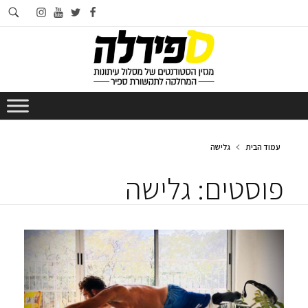
חי
instagram
youtube
twitter
facebook
בא
עמוד הבית
גלישה
פוסטים: גלישה